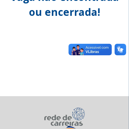
ou encerrada!