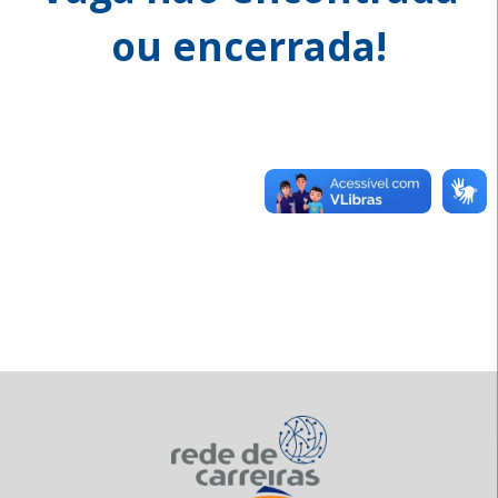
ou encerrada!