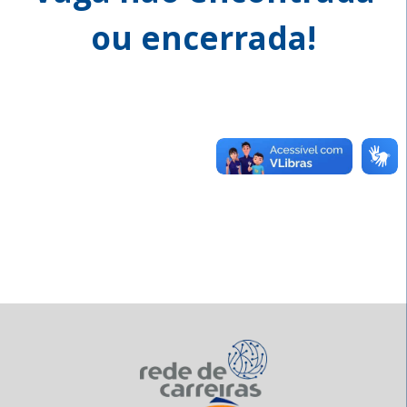
ou encerrada!