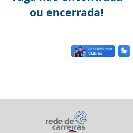
ou encerrada!