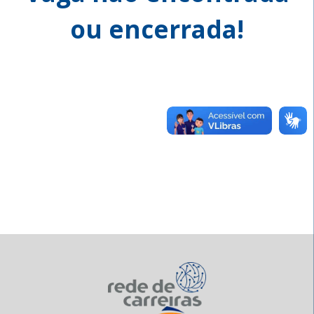
ou encerrada!