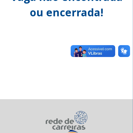
ou encerrada!