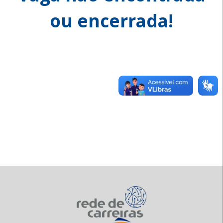
ou encerrada!