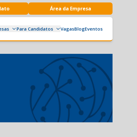
dato
Área da Empresa
esas
Para Candidatos
Vagas
Blog
Eventos