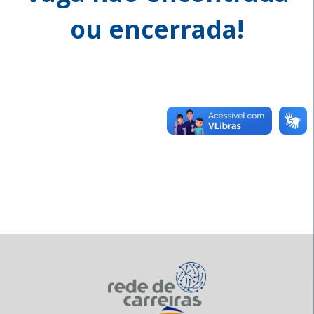
ou encerrada!