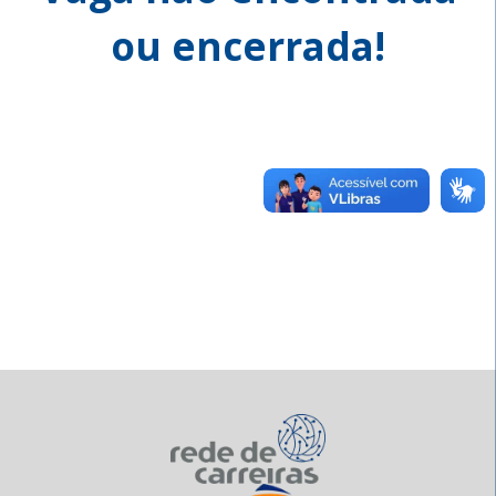
ou encerrada!