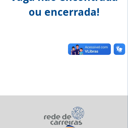
ou encerrada!