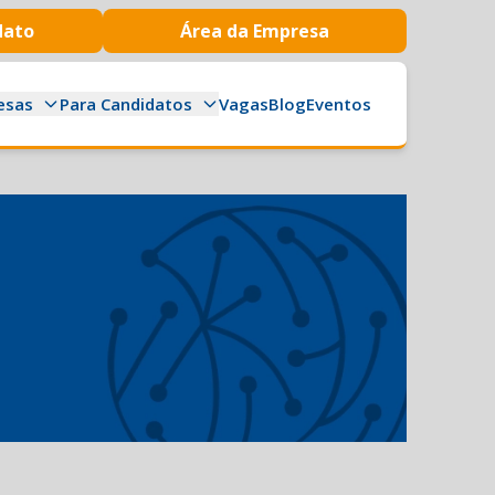
dato
Área da Empresa
esas
Para Candidatos
Vagas
Blog
Eventos