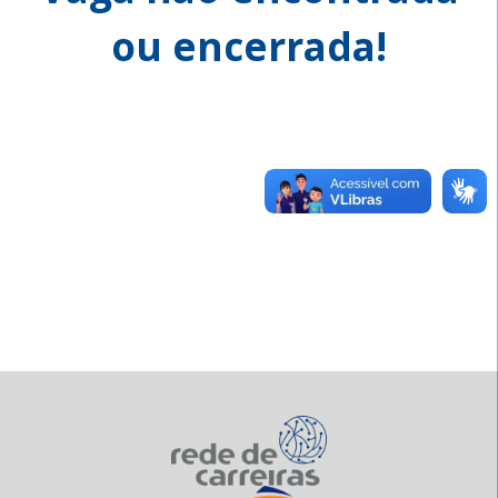
ou encerrada!