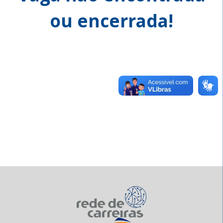
ou encerrada!