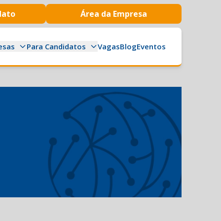
dato
Área da Empresa
esas
Para Candidatos
Vagas
Blog
Eventos