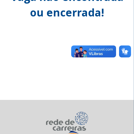
ou encerrada!