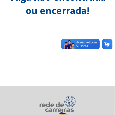
ou encerrada!