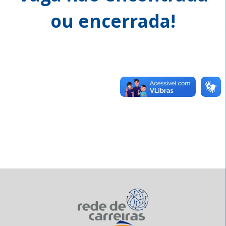
ou encerrada!