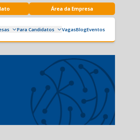
dato
Área da Empresa
esas
Para Candidatos
Vagas
Blog
Eventos