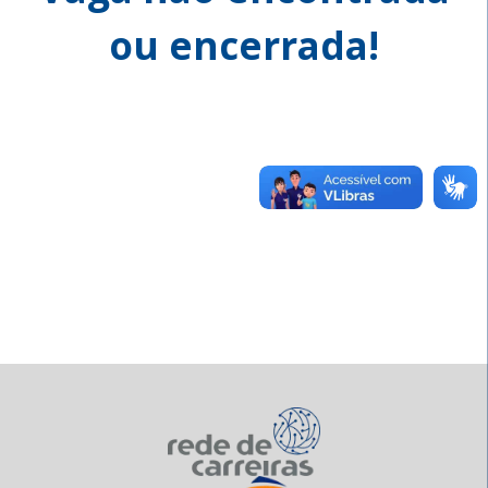
ou encerrada!