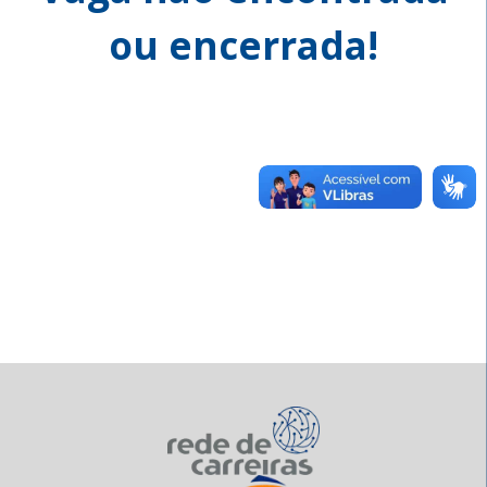
ou encerrada!