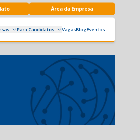
dato
Área da Empresa
esas
Para Candidatos
Vagas
Blog
Eventos