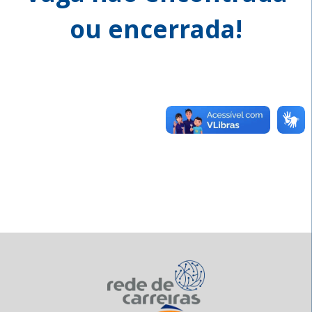
ou encerrada!