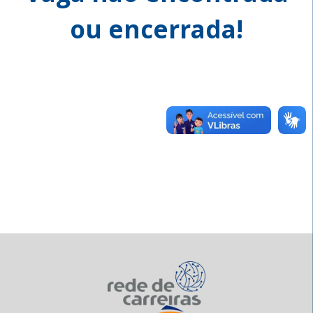
ou encerrada!