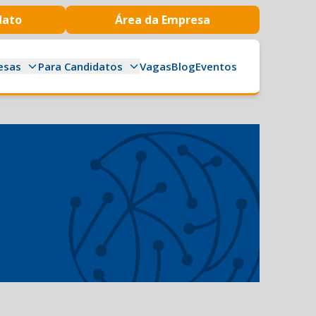
dato
Área da Empresa
esas
Para Candidatos
Vagas
Blog
Eventos