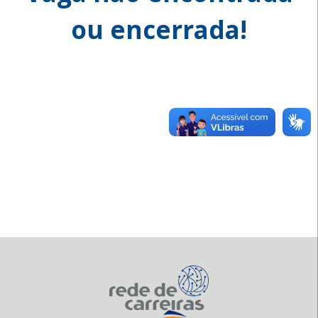
ou encerrada!