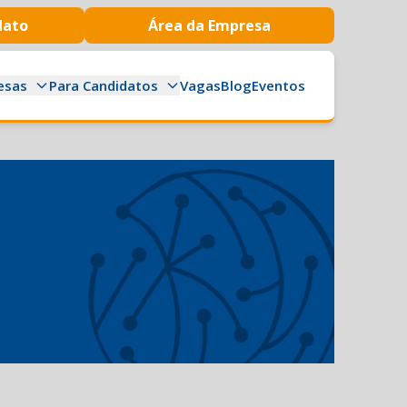
dato
Área da Empresa
esas
Para Candidatos
Vagas
Blog
Eventos