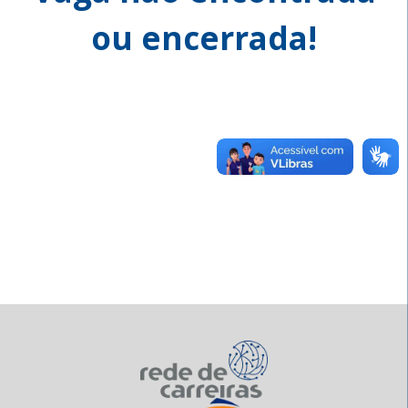
ou encerrada!