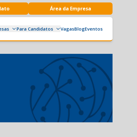
dato
Área da Empresa
esas
Para Candidatos
Vagas
Blog
Eventos