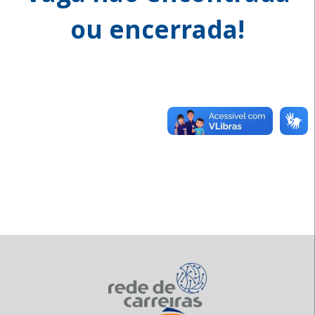
ou encerrada!