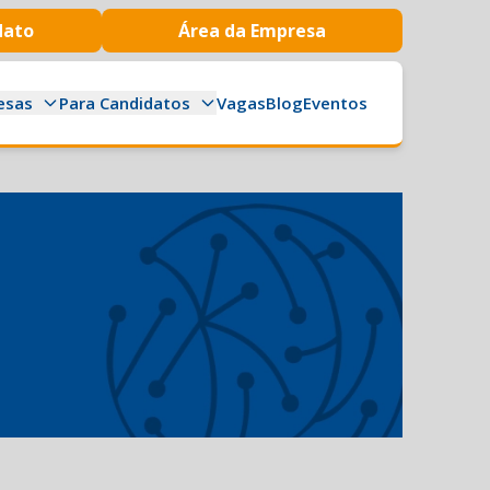
dato
Área da Empresa
esas
Para Candidatos
Vagas
Blog
Eventos