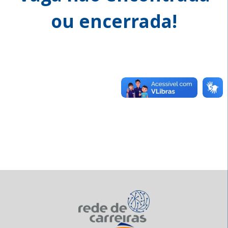
ou encerrada!