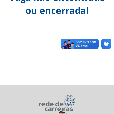
ou encerrada!