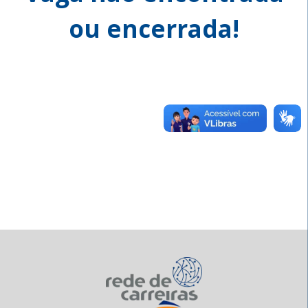
ou encerrada!