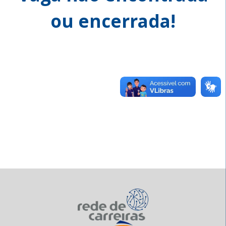
ou encerrada!