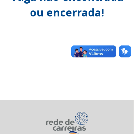
ou encerrada!