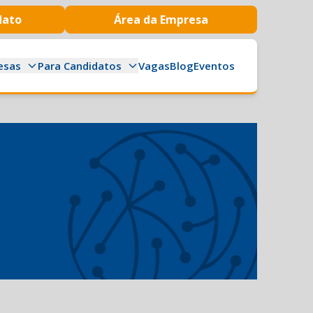
dato
Área da Empresa
esas
Para Candidatos
Vagas
Blog
Eventos