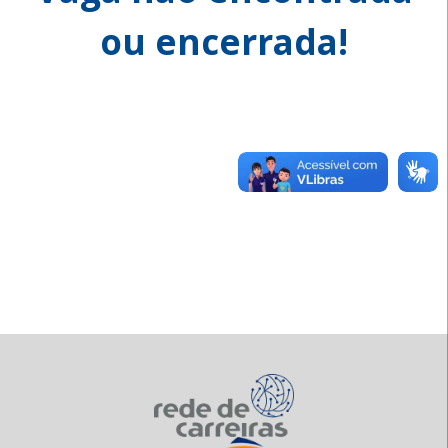
ou encerrada!