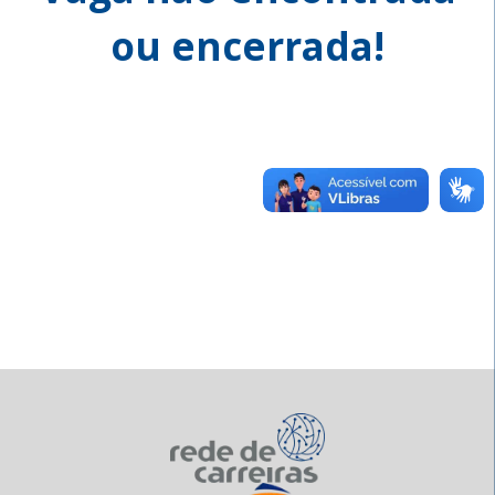
ou encerrada!