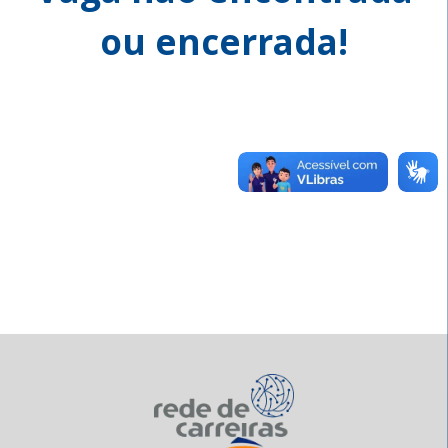
ou encerrada!