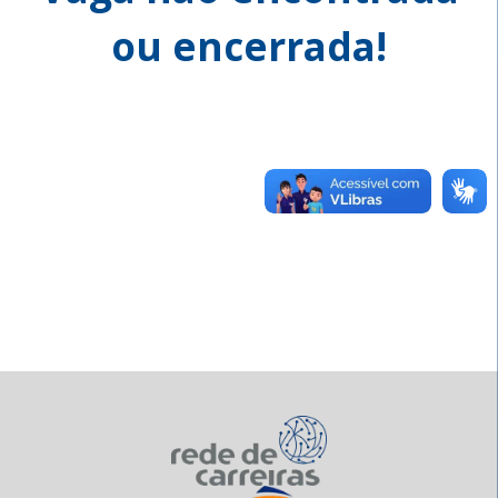
ou encerrada!