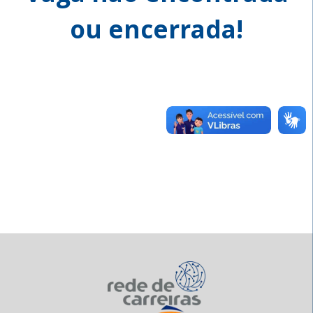
ou encerrada!