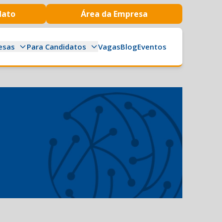
dato
Área da Empresa
esas
Para Candidatos
Vagas
Blog
Eventos