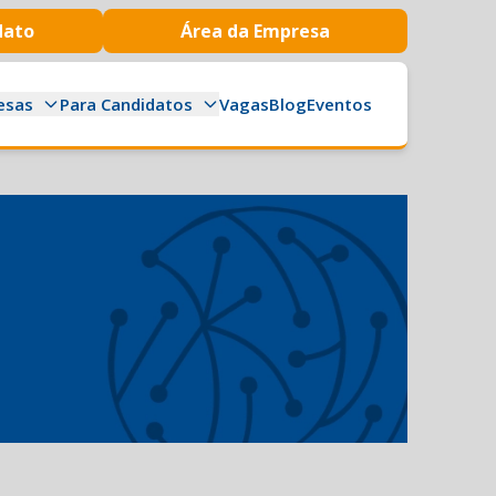
dato
Área da Empresa
esas
Para Candidatos
Vagas
Blog
Eventos