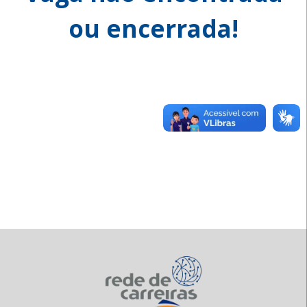
ou encerrada!