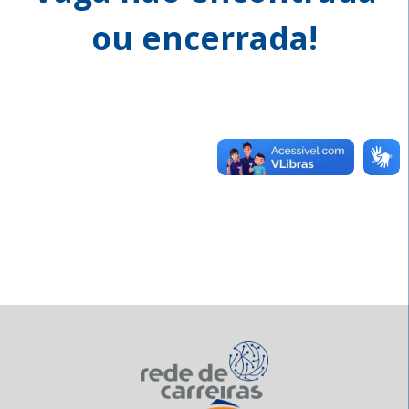
ou encerrada!