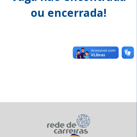
ou encerrada!