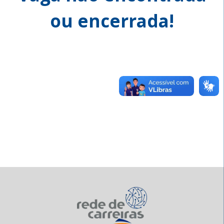
ou encerrada!