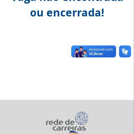
ou encerrada!