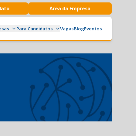
dato
Área da Empresa
esas
Para Candidatos
Vagas
Blog
Eventos